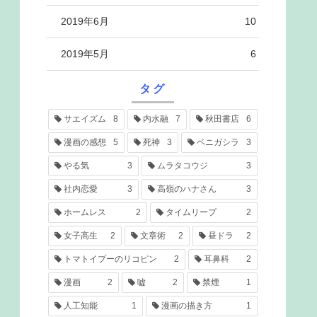
2019年6月
10
2019年5月
6
タグ
サエイズム
8
内水融
7
秋田書店
6
漫画の感想
5
死神
3
ベニガシラ
3
やる気
3
ムラタコウジ
3
社内恋愛
3
高嶺のハナさん
3
ホームレス
2
タイムリープ
2
女子高生
2
文章術
2
昼ドラ
2
トマトイプーのリコピン
2
耳鼻科
2
漫画
2
嘘
2
禁煙
1
人工知能
1
漫画の描き方
1