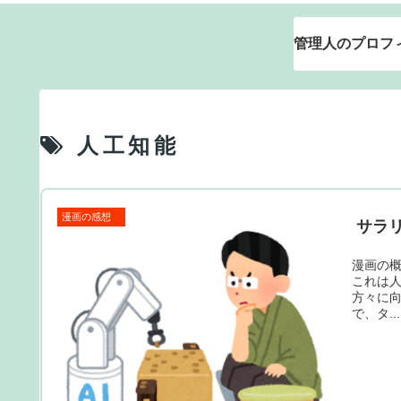
管理人のプロフ
人工知能
漫画の感想
サラ
漫画の概
これは
方々に
で、タ...