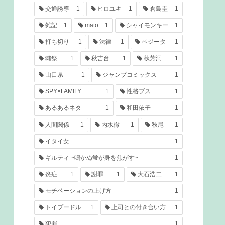
交通誘導
1
ヒロユキ
1
倉島圭
1
雑記
1
mato
1
シャイモンキー
1
打ち切り
1
法律
1
ベジータ
1
獺祭
1
秋吉台
1
秋芳洞
1
山口県
1
ジャンプコミックス
1
SPY×FAMILY
1
性格ブス
1
あるあるネタ
1
和田依子
1
人間関係
1
内水徹
1
秋尾
1
イタイ女
1
ギルティ ~鳴かぬ蛍が身を焦がす~
1
炎症
1
謝罪
1
大石浩二
1
モチベーションの上げ方
1
トイプードル
1
上司との付き合い方
1
犯罪
1