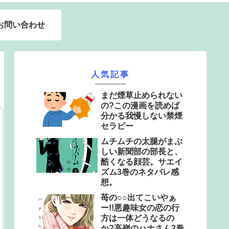
お問い合わせ
人気記事
まだ煙草止められない
の?この漫画を読めば
分かる我慢しない禁煙
セラピー
ムチムチの太腿がまぶ
しい新聞部の部長と、
酷くなる顔芸。サエイ
ズム3巻のネタバレ感
想。
苺の○○出てこいやぁ
ー!!悪趣味女の恋の行
方は一体どうなるの
か?高嶺のハナさん2巻