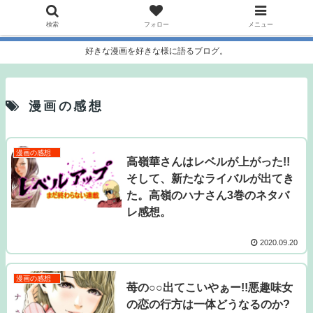
検索
フォロー
メニュー
好きな漫画を好きな様に語るブログ。
漫画の感想
漫画の感想
高嶺華さんはレベルが上がった!!
そして、新たなライバルが出てき
た。高嶺のハナさん3巻のネタバ
レ感想。
2020.09.20
漫画の感想
苺の○○出てこいやぁー!!悪趣味女
の恋の行方は一体どうなるのか?