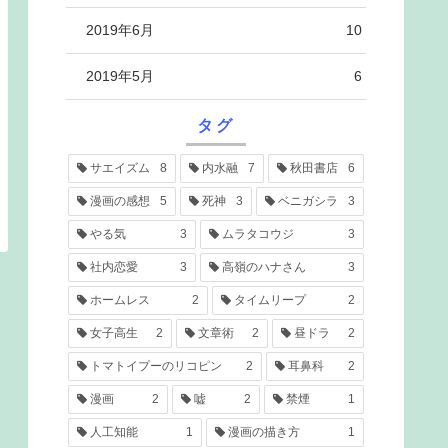
2019年6月
10
2019年5月
6
タグ
サエイズム
8
内水融
7
秋田書店
6
漫画の感想
5
死神
3
ベニガシラ
3
やる気
3
ムラタコウジ
3
社内恋愛
3
高嶺のハナさん
3
ホームレス
2
タイムリープ
2
女子高生
2
文章術
2
昼ドラ
2
トマトイプーのリコピン
2
耳鼻科
2
漫画
2
嘘
2
禁煙
1
人工知能
1
漫画の描き方
1