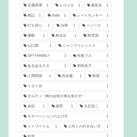
交通誘導
1
ヒロユキ
1
倉島圭
1
雑記
1
mato
1
シャイモンキー
1
打ち切り
1
法律
1
ベジータ
1
獺祭
1
秋吉台
1
秋芳洞
1
山口県
1
ジャンプコミックス
1
SPY×FAMILY
1
性格ブス
1
あるあるネタ
1
和田依子
1
人間関係
1
内水徹
1
秋尾
1
イタイ女
1
ギルティ ~鳴かぬ蛍が身を焦がす~
1
炎症
1
謝罪
1
大石浩二
1
モチベーションの上げ方
1
トイプードル
1
上司との付き合い方
1
犯罪
1