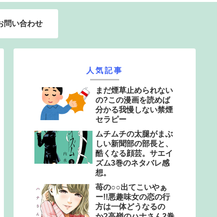
お問い合わせ
人気記事
まだ煙草止められない
の?この漫画を読めば
分かる我慢しない禁煙
セラピー
ムチムチの太腿がまぶ
しい新聞部の部長と、
酷くなる顔芸。サエイ
ズム3巻のネタバレ感
想。
苺の○○出てこいやぁ
ー!!悪趣味女の恋の行
方は一体どうなるの
か?高嶺のハナさん2巻