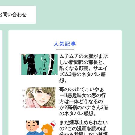
お問い合わせ
人気記事
ムチムチの太腿がまぶ
しい新聞部の部長と、
酷くなる顔芸。サエイ
ズム3巻のネタバレ感
想。
苺の○○出てこいやぁ
ー!!悪趣味女の恋の行
方は一体どうなるの
か?高嶺のハナさん2巻
のネタバレ感想。
まだ煙草止められない
の?この漫画を読めば
分かる我慢しない禁煙