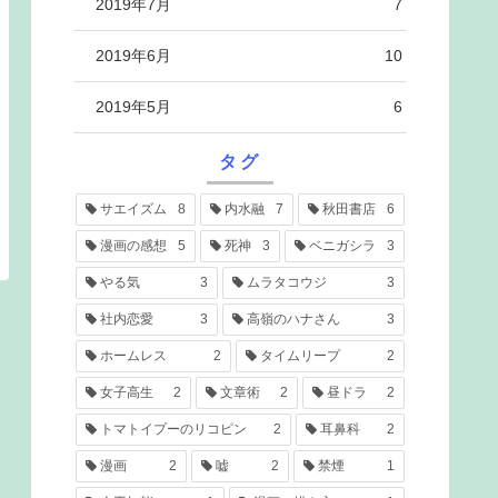
2019年7月
7
2019年6月
10
2019年5月
6
タグ
サエイズム
8
内水融
7
秋田書店
6
漫画の感想
5
死神
3
ベニガシラ
3
やる気
3
ムラタコウジ
3
社内恋愛
3
高嶺のハナさん
3
ホームレス
2
タイムリープ
2
女子高生
2
文章術
2
昼ドラ
2
トマトイプーのリコピン
2
耳鼻科
2
漫画
2
嘘
2
禁煙
1