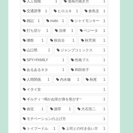
人工知能
1
漫画の描き方
1
交通誘導
1
ヒロユキ
1
倉島圭
1
雑記
1
mato
1
シャイモンキー
1
打ち切り
1
法律
1
ベジータ
1
獺祭
1
秋吉台
1
秋芳洞
1
山口県
1
ジャンプコミックス
1
SPY×FAMILY
1
性格ブス
1
あるあるネタ
1
和田依子
1
人間関係
1
内水徹
1
秋尾
1
イタイ女
1
ギルティ ~鳴かぬ蛍が身を焦がす~
1
炎症
1
謝罪
1
大石浩二
1
モチベーションの上げ方
1
トイプードル
1
上司との付き合い方
1