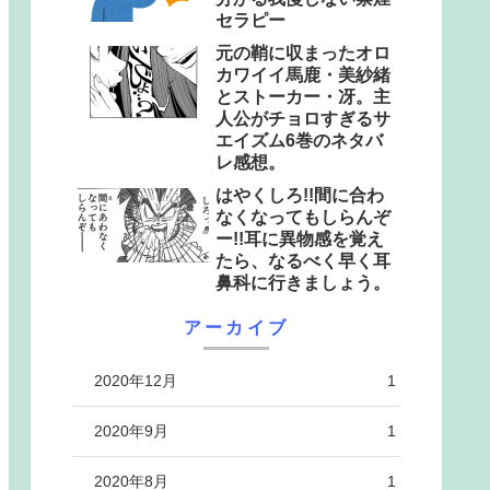
セラピー
元の鞘に収まったオロ
カワイイ馬鹿・美紗緒
とストーカー・冴。主
人公がチョロすぎるサ
エイズム6巻のネタバ
レ感想。
はやくしろ!!間に合わ
なくなってもしらんぞ
ー!!耳に異物感を覚え
たら、なるべく早く耳
鼻科に行きましょう。
アーカイブ
2020年12月
1
2020年9月
1
2020年8月
1