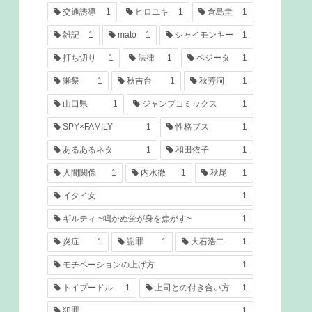
交通誘導
1
ヒロユキ
1
倉島圭
1
雑記
1
mato
1
シャイモンキー
1
打ち切り
1
法律
1
ベジータ
1
獺祭
1
秋吉台
1
秋芳洞
1
山口県
1
ジャンプコミックス
1
SPY×FAMILY
1
性格ブス
1
あるあるネタ
1
和田依子
1
人間関係
1
内水徹
1
秋尾
1
イタイ女
1
ギルティ ~鳴かぬ蛍が身を焦がす~
1
炎症
1
謝罪
1
大石浩二
1
モチベーションの上げ方
1
トイプードル
1
上司との付き合い方
1
犯罪
1