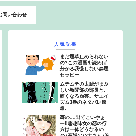
お問い合わせ
人気記事
まだ煙草止められない
の?この漫画を読めば
分かる我慢しない禁煙
セラピー
ムチムチの太腿がまぶ
しい新聞部の部長と、
酷くなる顔芸。サエイ
ズム3巻のネタバレ感
想。
苺の○○出てこいやぁ
ー!!悪趣味女の恋の行
方は一体どうなるの
か?高嶺のハナさん2巻