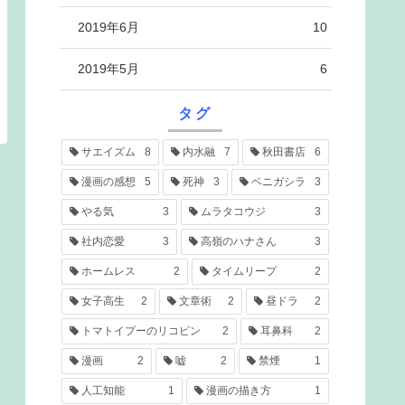
2019年6月
10
2019年5月
6
タグ
サエイズム
8
内水融
7
秋田書店
6
漫画の感想
5
死神
3
ベニガシラ
3
やる気
3
ムラタコウジ
3
社内恋愛
3
高嶺のハナさん
3
ホームレス
2
タイムリープ
2
女子高生
2
文章術
2
昼ドラ
2
トマトイプーのリコピン
2
耳鼻科
2
漫画
2
嘘
2
禁煙
1
人工知能
1
漫画の描き方
1