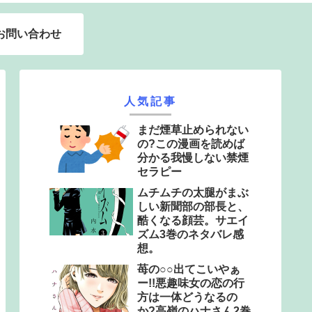
お問い合わせ
人気記事
まだ煙草止められない
の?この漫画を読めば
分かる我慢しない禁煙
セラピー
ムチムチの太腿がまぶ
しい新聞部の部長と、
酷くなる顔芸。サエイ
ズム3巻のネタバレ感
想。
苺の○○出てこいやぁ
ー!!悪趣味女の恋の行
方は一体どうなるの
か?高嶺のハナさん2巻