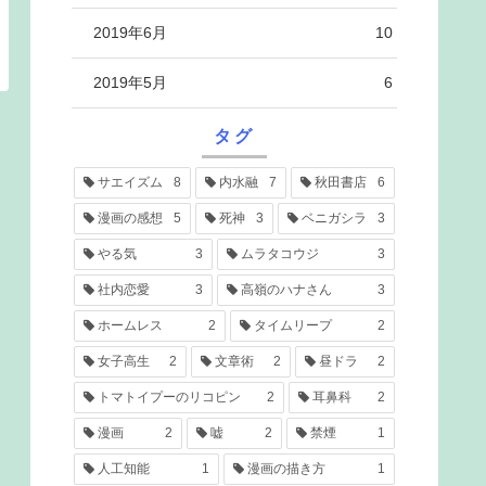
2019年6月
10
2019年5月
6
タグ
サエイズム
8
内水融
7
秋田書店
6
漫画の感想
5
死神
3
ベニガシラ
3
やる気
3
ムラタコウジ
3
社内恋愛
3
高嶺のハナさん
3
ホームレス
2
タイムリープ
2
女子高生
2
文章術
2
昼ドラ
2
トマトイプーのリコピン
2
耳鼻科
2
漫画
2
嘘
2
禁煙
1
人工知能
1
漫画の描き方
1