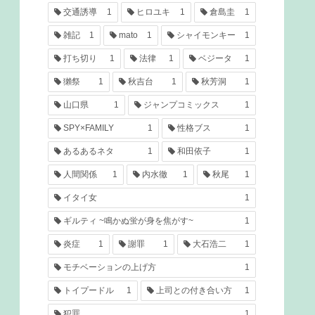
交通誘導
1
ヒロユキ
1
倉島圭
1
雑記
1
mato
1
シャイモンキー
1
打ち切り
1
法律
1
ベジータ
1
獺祭
1
秋吉台
1
秋芳洞
1
山口県
1
ジャンプコミックス
1
SPY×FAMILY
1
性格ブス
1
あるあるネタ
1
和田依子
1
人間関係
1
内水徹
1
秋尾
1
イタイ女
1
ギルティ ~鳴かぬ蛍が身を焦がす~
1
炎症
1
謝罪
1
大石浩二
1
モチベーションの上げ方
1
トイプードル
1
上司との付き合い方
1
犯罪
1