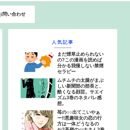
お問い合わせ
人気記事
まだ煙草止められない
の?この漫画を読めば
分かる我慢しない禁煙
セラピー
ムチムチの太腿がまぶ
しい新聞部の部長と、
酷くなる顔芸。サエイ
ズム3巻のネタバレ感
想。
苺の○○出てこいやぁ
ー!!悪趣味女の恋の行
方は一体どうなるの
か?高嶺のハナさん2巻