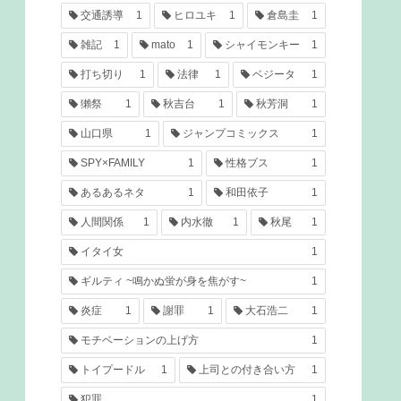
交通誘導
1
ヒロユキ
1
倉島圭
1
雑記
1
mato
1
シャイモンキー
1
打ち切り
1
法律
1
ベジータ
1
獺祭
1
秋吉台
1
秋芳洞
1
山口県
1
ジャンプコミックス
1
SPY×FAMILY
1
性格ブス
1
あるあるネタ
1
和田依子
1
人間関係
1
内水徹
1
秋尾
1
イタイ女
1
ギルティ ~鳴かぬ蛍が身を焦がす~
1
炎症
1
謝罪
1
大石浩二
1
モチベーションの上げ方
1
トイプードル
1
上司との付き合い方
1
犯罪
1