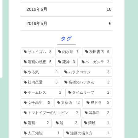
2019年6月
10
2019年5月
6
タグ
サエイズム
8
内水融
7
秋田書店
6
漫画の感想
5
死神
3
ベニガシラ
3
やる気
3
ムラタコウジ
3
社内恋愛
3
高嶺のハナさん
3
ホームレス
2
タイムリープ
2
女子高生
2
文章術
2
昼ドラ
2
トマトイプーのリコピン
2
耳鼻科
2
漫画
2
嘘
2
禁煙
1
人工知能
1
漫画の描き方
1