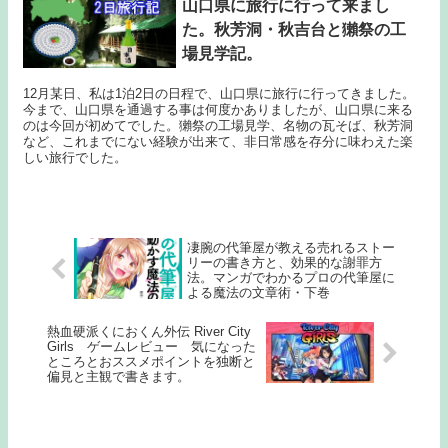
山口県に旅行に行って来まし
た。秋芳洞・秋吉台と獺祭の工
場見学記。
12月某日、私は1泊2日の日程で、山口県に旅行に行ってきました。
今まで、山口県を通過する事は何度かありましたが、山口県に来る
のは今回が初めてでした。獺祭の工場見学、名物の瓦そば、秋芳洞
など、これまでにない経験が出来て、非日常感を存分に味わえた楽
しい旅行でした。
凄腕の代筆屋が教える売れるストー
リーの書き方と、効果的な謝罪方
法。マンガでわかるプロの代筆屋に
よる魔法の文章術・下巻
熱血硬派くにおくん外伝 River City
Girls ゲームレビュー 気になった
ところとおススメポイントを独断と
偏見と主観で書きます。