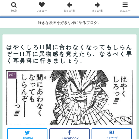
検索
フォロー
前の記事
次の記事
メニュー
好きな漫画を好きな様に語るブログ。
はやくしろ!!間に合わなくなってもしらん
ぞー!!耳に異物感を覚えたら、なるべく早
く耳鼻科に行きましょう。
雑記
Twitter
Facebook
はてブ