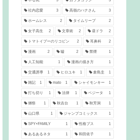
社内恋愛
3
高嶺のハナさん
3
ホームレス
2
タイムリープ
2
女子高生
2
文章術
2
昼ドラ
2
トマトイプーのリコピン
2
耳鼻科
2
漫画
2
嘘
2
禁煙
1
人工知能
1
漫画の描き方
1
交通誘導
1
ヒロユキ
1
倉島圭
1
雑記
1
mato
1
シャイモンキー
1
打ち切り
1
法律
1
ベジータ
1
獺祭
1
秋吉台
1
秋芳洞
1
山口県
1
ジャンプコミックス
1
SPY×FAMILY
1
性格ブス
1
あるあるネタ
1
和田依子
1