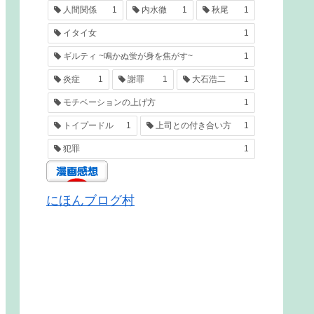
人間関係
1
内水徹
1
秋尾
1
イタイ女
1
ギルティ ~鳴かぬ蛍が身を焦がす~
1
炎症
1
謝罪
1
大石浩二
1
モチベーションの上げ方
1
トイプードル
1
上司との付き合い方
1
犯罪
1
にほんブログ村