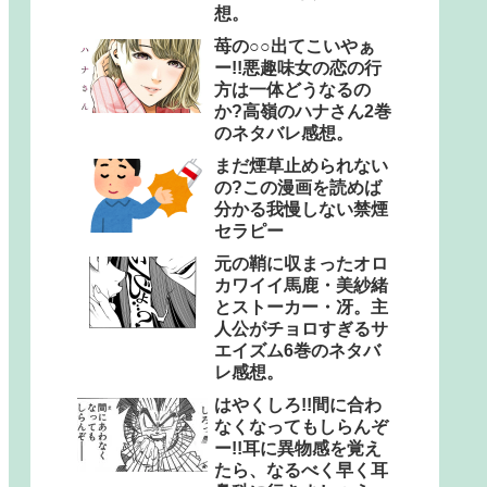
想。
苺の○○出てこいやぁ
ー!!悪趣味女の恋の行
方は一体どうなるの
か?高嶺のハナさん2巻
のネタバレ感想。
まだ煙草止められない
の?この漫画を読めば
分かる我慢しない禁煙
セラピー
元の鞘に収まったオロ
カワイイ馬鹿・美紗緒
とストーカー・冴。主
人公がチョロすぎるサ
エイズム6巻のネタバ
レ感想。
はやくしろ!!間に合わ
なくなってもしらんぞ
ー!!耳に異物感を覚え
たら、なるべく早く耳