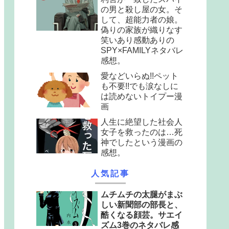
の男と殺し屋の女。そ
して、超能力者の娘。
偽りの家族が織りなす
笑いあり感動ありの
SPY×FAMILYネタバレ
感想。
愛などいらぬ!!ペット
も不要!!でも涙なしに
は読めないトイプー漫
画
人生に絶望した社会人
女子を救ったのは…死
神でしたという漫画の
感想。
人気記事
ムチムチの太腿がまぶ
しい新聞部の部長と、
酷くなる顔芸。サエイ
ズム3巻のネタバレ感