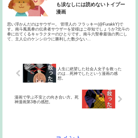
も涙なしには読めないトイプー
漫画
思い浮かんだのはサウザー。 管理人の フラッキー(@FurakkY)で
す。南斗鳳凰拳の伝承者サウザーを皆様はご存知でしょうか?北斗の
拳に出てくるキャラクターのひとりです。南斗六聖拳最強の男にし
て、主人公のケンシロウに勝利した数少ない...
人生に絶望した社会人女子を救った
のは…死神でしたという漫画の感
想。
漫画で学ぶ不安との向き合い方。死
神漫画第3巻の感想。