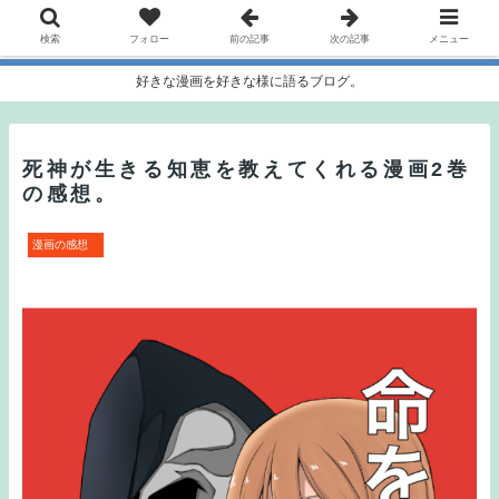
検索
フォロー
前の記事
次の記事
メニュー
好きな漫画を好きな様に語るブログ。
死神が生きる知恵を教えてくれる漫画2巻
の感想。
漫画の感想