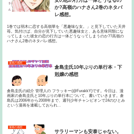
女の恋の行方は一体どうなるの
か?高嶺のハナさん2巻のネタバ
レ感想。
1巻では弱木に恋する高嶺華を「悪趣味な女。」と見下していた天井
苺。気付けば、自分が見下していた悪趣味女と、ある意味同類にな
ってしまった彼女の恋の行方は一体どうなってしまうのか??高嶺の
ハナさん2巻のネタバレ感想。
漫画の感想
倉島圭氏10年ぶりの単行本・下
剋嬢の感想
倉島圭氏の紹介 管理人の フラッキー(@FurakkY)です。今日は、漫
画家の倉島圭氏と10年ぶりの単行本について、書いていきます。倉
島氏は2006年から2008年まで、週刊少年チャンピオンで24のひとみ
という漫画を連載しておられ...
漫画の感想
サラリーマンも安泰じゃない。