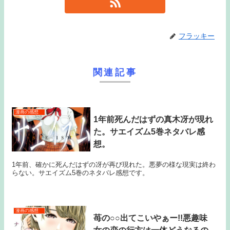
フラッキー
関連記事
漫画の感想
1年前死んだはずの真木冴が現れ
た。サエイズム5巻ネタバレ感
想。
1年前、確かに死んだはずの冴が再び現れた。悪夢の様な現実は終わ
らない。サエイズム5巻のネタバレ感想です。
漫画の感想
苺の○○出てこいやぁー!!悪趣味