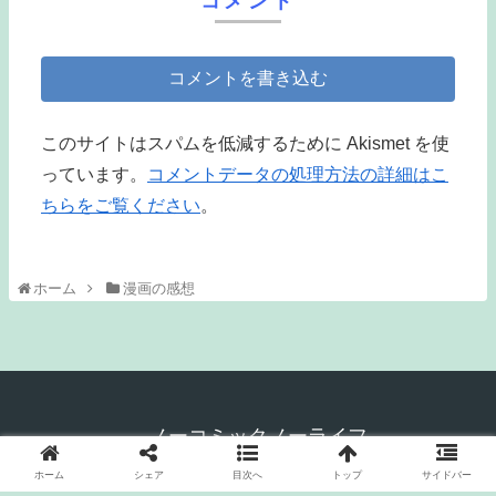
コメント
コメントを書き込む
このサイトはスパムを低減するために Akismet を使
っています。
コメントデータの処理方法の詳細はこ
ちらをご覧ください
。
ホーム
漫画の感想
ノーコミックノーライフ
管理人のプロフィール
サイトマップ
ホーム
シェア
目次へ
トップ
サイドバー