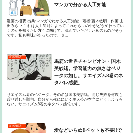
マンガで分かる人工知能
漫画の概要 出典:マンガでわかる人工知能 著者:藤木敏明 作画:山
田みらい これは人工知能によってこれから世の中がどう変わってい
くのかを知りたい方々に向けて、読んでいただくためのものだそう
です。私も興味があったので、タ...
漫画の感想
馬鹿の世界チャンピオン・国木
美紗緒。学習能力の無さはベジ
ータの如し。サエイズム8巻のネ
タバレ感想。
サエイズム界のベジータ。その名は国木美紗緒。同じ失敗を何度も
繰り返した挙句、自分から死ににいく主人公が本当にどうしようも
ない。サエイズム8巻のネタバレ感想です。
漫画の感想
愛などいらぬ!!ペットも不要!!で