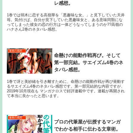
レ感想。
1巻では弱木に恋する高嶺華を「悪趣味な女。」と見下していた天井
苺。気付けば、自分が見下していた悪趣味女と、ある意味同類にな
ってしまった彼女の恋の行方は一体どうなってしまうのか??高嶺の
ハナさん2巻のネタバレ感想。
漫画の感想
命懸けの能動作戦再び。そして
第一部完結。サエイズム4巻のネ
タバレ感想。
1巻で冴と美紗緒を引き離すために、命懸けの能動作戦が再び発動す
るサエイズム4巻のネタバレ感想です。第一部完結的な内容ですが、
2019年10月現在も マンガクロスで好評連載中です。連載が再開され
て本当に良かったと思います。
漫画の感想
プロの代筆屋が伝授するマンガ
でわかる相手に伝わる文章術。