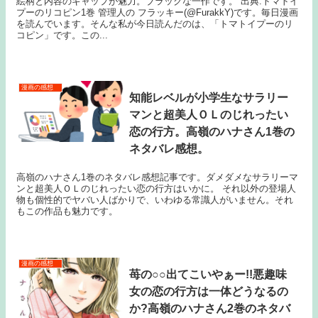
絵柄と内容のギャップが魅力。ブラックな一作です。 出典:トマトイ
プーのリコピン1巻 管理人の フラッキー(@FurakkY)です。毎日漫画
を読んでいます。そんな私が今日読んだのは、「トマトイプーのリ
コピン」です。この...
漫画の感想
知能レベルが小学生なサラリー
マンと超美人ＯＬのじれったい
恋の行方。高嶺のハナさん1巻の
ネタバレ感想。
高嶺のハナさん1巻のネタバレ感想記事です。ダメダメなサラリーマ
ンと超美人ＯＬのじれったい恋の行方はいかに。 それ以外の登場人
物も個性的でヤバい人ばかりで、いわゆる常識人がいません。それ
もこの作品も魅力です。
漫画の感想
苺の○○出てこいやぁー!!悪趣味
女の恋の行方は一体どうなるの
か?高嶺のハナさん2巻のネタバ