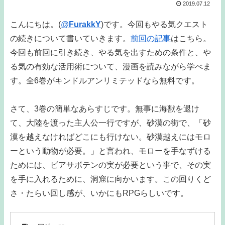
2019.07.12
こんにちは。(
@
FurakkY
)です。今回もやる気クエスト
の続きについて書いていきます。
前回の記事
はこちら。
今回も前回に引き続き、やる気を出すための条件と、や
る気の有効な活用術について、漫画を読みながら学べま
す。全6巻がキンドルアンリミテッドなら無料です。
さて、3巻の簡単なあらすじです。無事に海獣を退け
て、大陸を渡った主人公一行ですが、砂漠の街で、「砂
漠を越えなければどこにも行けない。砂漠越えにはモロ
ーという動物が必要。」と言われ、モローを手なずける
ためには、ビアサボテンの実が必要という事で、その実
を手に入れるために、洞窟に向かいます。この回りくど
さ・たらい回し感が、いかにもRPGらしいです。