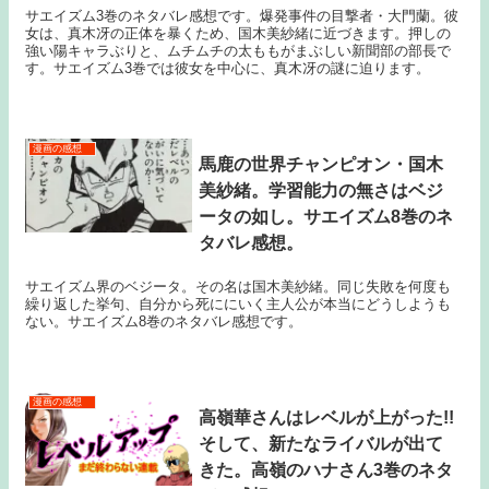
サエイズム3巻のネタバレ感想です。爆発事件の目撃者・大門蘭。彼
女は、真木冴の正体を暴くため、国木美紗緒に近づきます。押しの
強い陽キャラぶりと、ムチムチの太ももがまぶしい新聞部の部長で
す。サエイズム3巻では彼女を中心に、真木冴の謎に迫ります。
漫画の感想
馬鹿の世界チャンピオン・国木
美紗緒。学習能力の無さはベジ
ータの如し。サエイズム8巻のネ
タバレ感想。
サエイズム界のベジータ。その名は国木美紗緒。同じ失敗を何度も
繰り返した挙句、自分から死ににいく主人公が本当にどうしようも
ない。サエイズム8巻のネタバレ感想です。
漫画の感想
高嶺華さんはレベルが上がった!!
そして、新たなライバルが出て
きた。高嶺のハナさん3巻のネタ