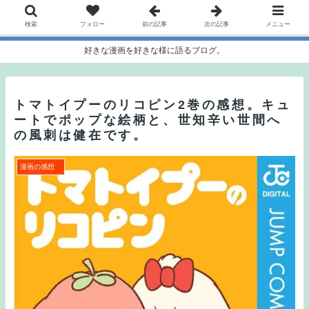
検索
フォロー
前の記事
次の記事
メニュー
好きな漫画を好きな様に語るブログ。
トマトイプーのリコピン2巻の感想。キュ
ートでポップな絵柄と、世知辛い世間へ
の風刺は健在です。
漫画の感想