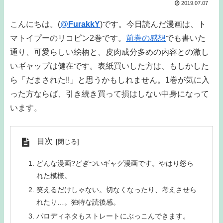
2019.07.07
こんにちは。(
@
FurakkY
)です。今日読んだ漫画は、ト
マトイプーのリコピン2巻です。
前巻の感想
でも書いた
通り、可愛らしい絵柄と、皮肉成分多めの内容との激し
いギャップは健在です。表紙買いした方は、もしかした
ら「だまされた!!」と思うかもしれません。1巻が気に入
った方ならば、引き続き買って損はしない中身になって
います。
目次
どんな漫画?どぎついギャグ漫画です。やはり怒ら
れた模様。
笑えるだけしゃない。切なくなったり、考えさせら
れたり…。独特な読後感。
パロディネタもストレートにぶっこんできます。