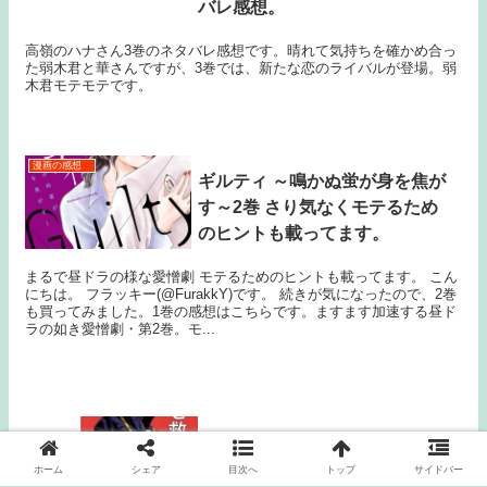
バレ感想。
高嶺のハナさん3巻のネタバレ感想です。晴れて気持ちを確かめ合っ
た弱木君と華さんですが、3巻では、新たな恋のライバルが登場。弱
木君モテモテです。
漫画の感想
ギルティ ～鳴かぬ蛍が身を焦が
す～2巻 さり気なくモテるため
のヒントも載ってます。
まるで昼ドラの様な愛憎劇 モテるためのヒントも載ってます。 こん
にちは。 フラッキー(@FurakkY)です。 続きが気になったので、2巻
も買ってみました。1巻の感想はこちらです。ますます加速する昼ド
ラの如き愛憎劇・第2巻。モ...
漫画で学ぶ不安との向き合い方。死
神漫画第3巻の感想。
ホーム
シェア
目次へ
トップ
サイドバー