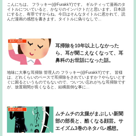
こんにちは。 フラッキー(@FurakkY)です。 ギルティって漫画のタ
イトルについていると、かなりのインパクトだと思います。日本語
にすると、有罪ですからね。今日はそんなタイトルに惹かれて、読
んだ漫画の感想を書きます。タイトルに偽りなしで...
漫画の感想
耳掃除を10年以上しなかった
ら、耳が聞こえなくなって、耳
鼻科のお世話になった話。
地味に大事な耳掃除 管理人の フラッキー(@FurakkY)です。 皆様
は、どれくらいのペースで耳掃除をされていますか？やらないとす
ぐに困るというものでもないので、ついつい忘れがちな耳掃除です
が、放置期間が長くなると、結構面倒な事に...
漫画の感想
ムチムチの太腿がまぶしい新聞
部の部長と、酷くなる顔芸。サ
エイズム3巻のネタバレ感想。