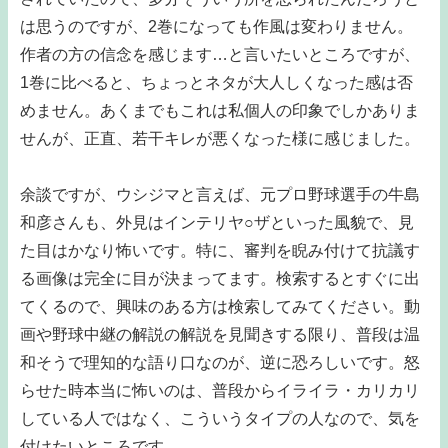
は思うのですが、2巻になっても作風は変わりません。
作者の方の信念を感じます…と言いたいところですが、
1巻に比べると、ちょっとネタが大人しくなった感は否
めません。あくまでもこれは私個人の印象でしかありま
せんが、正直、若干キレが悪くなった様に感じました。
余談ですが、ウシジマと言えば、元プロ野球選手の牛島
和彦さんも、外見はインテリヤ○ザといった風貌で、見
た目はかなり怖いです。特に、審判を睨み付けて抗議す
る画像は完全に目が決まってます。検索するとすぐに出
てくるので、興味のある方は検索してみてください。動
画や野球中継の解説の解説を見聞きする限り、普段は温
和そうで理知的な語り口なのが、逆に恐ろしいです。怒
らせた時本当に怖いのは、普段からイライラ・カリカリ
している人ではなく、こういうタイプの人なので、気を
付けたいところです。